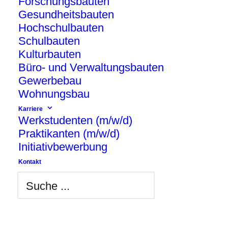
Forschungsbauten
Gesundheitsbauten
Hochschulbauten
Abriss und schlüsselfertiger Neubau einer
Schulbauten
Förderschule
Kulturbauten
Büro- und Verwaltungsbauten
Gewerbebau
Wohnungsbau
Karriere
Werkstudenten (m/w/d)
Praktikanten (m/w/d)
Initiativbewerbung
Kontakt
BATEG GmbH
Wittestraße 30
Haus L
13509 Berlin