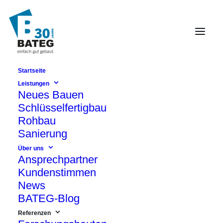
Startseite
Schulbauten: Moderne
Leistungen
Neues Bauen
Lernumgebungen
Schlüsselfertigbau
schaffen.
Rohbau
BATEG – einfach pädagogisch
Sanierung
gebaut.
Über uns
Ansprechpartner
Kundenstimmen
News
Der Bau von Schulen zählt neben der
BATEG-Blog
Schaffung von bezahlbarem Wohnraum
Referenzen