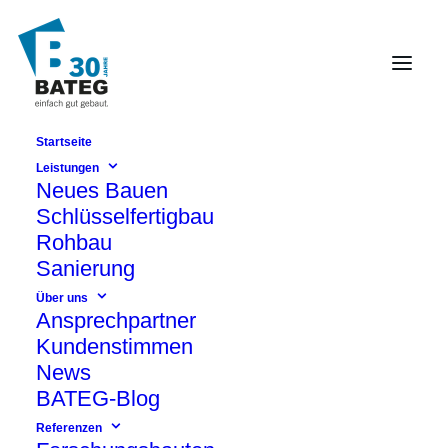
Startseite
Grundschule
Leistungen
Neues Bauen
Pufendorfstraße
Schlüsselfertigbau
Schlüsselfertiger Schulneubau in
Rohbau
Friedrichshain
Sanierung
Über uns
Ansprechpartner
Kundenstimmen
News
BATEG-Blog
Referenzen