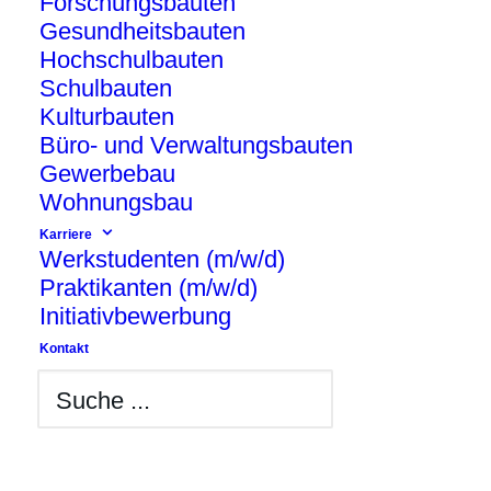
Forschungsbauten
Gesundheitsbauten
Hochschulbauten
Schulbauten
Kulturbauten
Büro- und Verwaltungsbauten
Gewerbebau
Wohnungsbau
Karriere
Die Grundschule in der Pufendorfstraße
Werkstudenten (m/w/d)
ist Teil des Berliner Modellvorhabens
Praktikanten (m/w/d)
beschleunigter Schulbau. Die
Initiativbewerbung
Voraussetzungen sind herausfordernd:
Kontakt
Das Grundstück in Friedrichshain weist
ein starkes Gefälle auf und ist
vergleichsweise klein. Da sich in direkter
Nachbarschaft die denkmalgeschützte