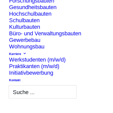
Forschungsbauten
Gesundheitsbauten
Hochschulbauten
Schulbauten
Kulturbauten
Büro- und Verwaltungsbauten
Gewerbebau
Neubau eines Thermalbadkomplex im
Wohnungsbau
Kreis Schleswig-Flensburg geprägt durch
Karriere
einen runden Hauptkörper mit rundem
Werkstudenten (m/w/d)
Becken. Der architektonische Einsatz von
Praktikanten (m/w/d)
Glaselementen in der Dachkonstruktion
Initiativbewerbung
schafft eine lichtdurchflutete Bade- und
Kontakt
Wellnesslandschaft.