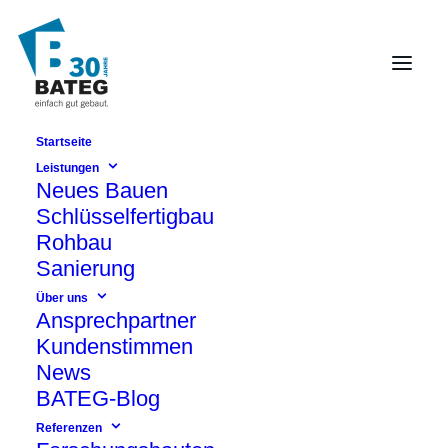
Startseite
Erlebnisbad und
Leistungen
Neues Bauen
Wellnesszentrum
Schlüsselfertigbau
Neubau in Glücksburg
Rohbau
Sanierung
Über uns
Ansprechpartner
Kundenstimmen
News
BATEG-Blog
Referenzen