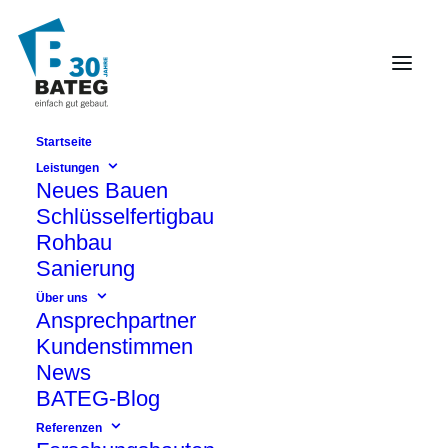
Startseite
Gondwanaland - Zoo
Leistungen
Neues Bauen
Leipzig
Schlüsselfertigbau
Errichtung einer Tropenhalle
Rohbau
Sanierung
Über uns
Ansprechpartner
Kundenstimmen
News
BATEG-Blog
Referenzen