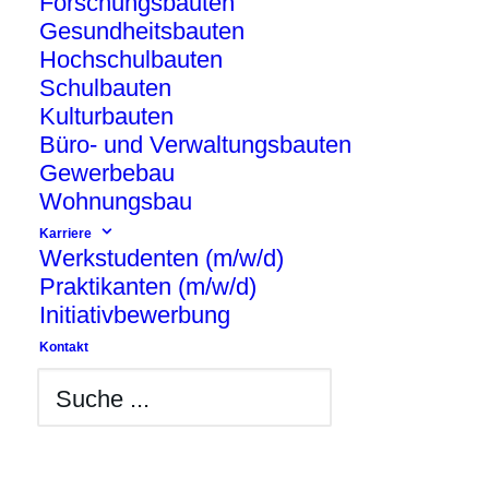
Forschungsbauten
Gesundheitsbauten
Hochschulbauten
Schulbauten
Kulturbauten
Büro- und Verwaltungsbauten
Gewerbebau
Wohnungsbau
Karriere
Werkstudenten (m/w/d)
Errichtung einer Tropenhalle mit
Praktikanten (m/w/d)
dreieckigen Grundriss dem Urkontinent
Initiativbewerbung
Gondwana nachempfunden.
Kontakt
Wasserläufe begrenzen die Kontinente
Asien, Afrika und Südamerika, die als
weiße Wanne mit einer Grundfläche von
ca. 5.000 m² ausgeführt wurden.