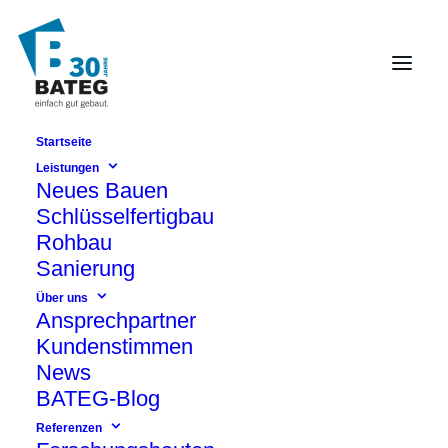
Startseite
Gymnasium
Leistungen
Neues Bauen
Rhenaniastraße
Schlüsselfertigbau
Compartment-Schulbau in Berlin
Rohbau
Spandau
Sanierung
Über uns
Ansprechpartner
Kundenstimmen
News
BATEG-Blog
Referenzen