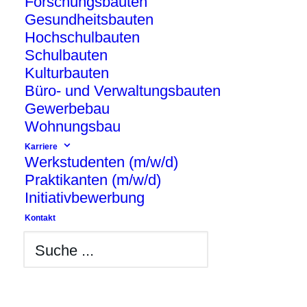
Forschungsbauten
Gesundheitsbauten
Hochschulbauten
Schulbauten
Kulturbauten
Büro- und Verwaltungsbauten
Gewerbebau
Wohnungsbau
Im Berliner Bezirk Spandau, im Ortsteil
Karriere
Haselhorst, entsteht auf dem
Werkstudenten (m/w/d)
Grundstück Rhenaniastraße 35 ein
Praktikanten (m/w/d)
moderner Schulneubau. Im Auftrag der
Initiativbewerbung
HOWOGE wird dort ein 4-zügiges
Kontakt
Gymnasium für insgesamt 664
Schüler:innen realisiert.
Zum Bauvorhaben gehören neben dem
Schulgebäude eine 3-Feld-