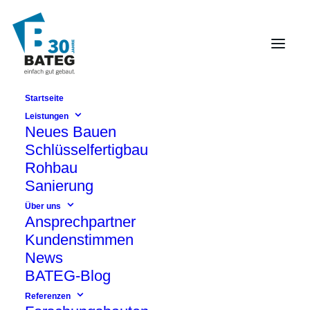
Startseite
Domicil-
Leistungen
Neues Bauen
Seniorenpflegeheim am
Schlüsselfertigbau
Schloss
Rohbau
Berlin-Lichtenberg
Sanierung
Über uns
Ansprechpartner
Kundenstimmen
News
BATEG-Blog
Referenzen