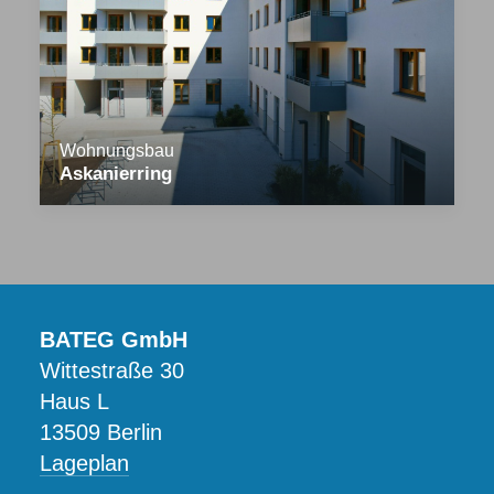
Wohnungsbau
Askanierring
BATEG GmbH
Wittestraße 30
Haus L
13509 Berlin
Lageplan