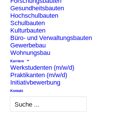
Forschungsbauten
Gesundheitsbauten
Hochschulbauten
Diamedikum in Potsdam behandelt erste
Schulbauten
Patienten
Kulturbauten
Büro- und Verwaltungsbauten
Gewerbebau
Wohnungsbau
Karriere
Werkstudenten (m/w/d)
Praktikanten (m/w/d)
Initiativbewerbung
Kontakt
The SHED: New Work und Light-Industrial
Campus