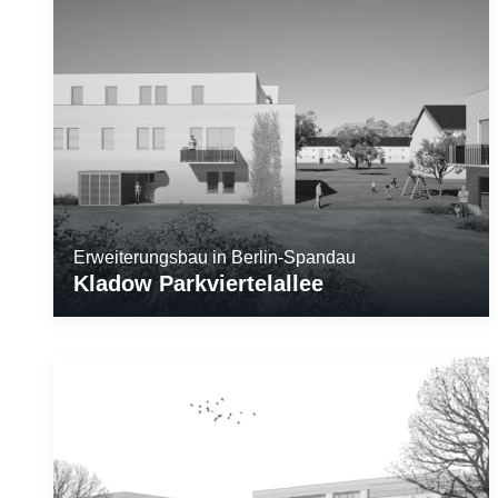
Erweiterungsbau in Berlin-Spandau
Kladow Parkviertelallee