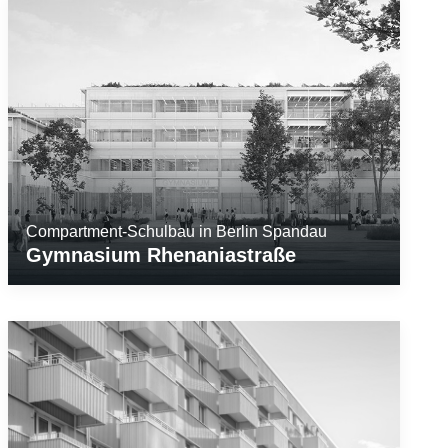
Compartment-Schulbau in Berlin Spandau
Gymnasium Rhenaniastraße