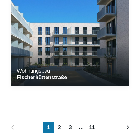
Wohnungsbau
Fischerhüttenstraße
1
2
3
…
11