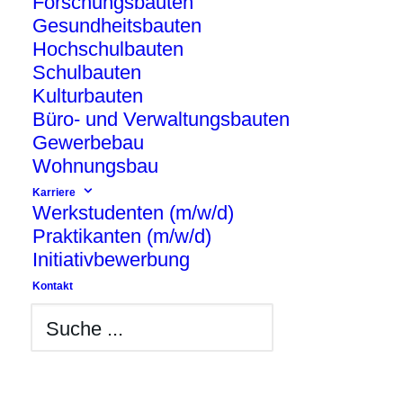
Forschungsbauten
Gesundheitsbauten
Hochschulbauten
Erweiterungsbau in Berlin-Spandau
Schulbauten
Kladow Parkviertelallee
Kulturbauten
Büro- und Verwaltungsbauten
Gewerbebau
Wohnungsbau
Karriere
Werkstudenten (m/w/d)
Praktikanten (m/w/d)
Initiativbewerbung
Kontakt
Forschungsbau für die Universität Potsdam
Potsdamer Institut für
Ernährungswissenschaften