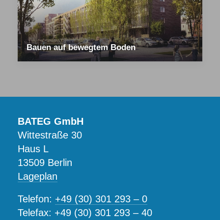
Bauen auf bewegtem Boden
BATEG GmbH
Wittestraße 30
Haus L
13509 Berlin
Lageplan
Telefon:
+49 (30) 301 293 – 0
Telefax: +49 (30) 301 293 – 40