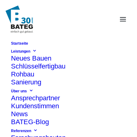
Startseite
Was macht eigentlich ein
Leistungen
Neues Bauen
Jungbauleiter bei BATEG?
Schlüsselfertigbau
Interview mit Jungbauleiter Andre
Rohbau
Buhlheller
Sanierung
Über uns
Ansprechpartner
Kundenstimmen
News
BATEG-Blog
Referenzen